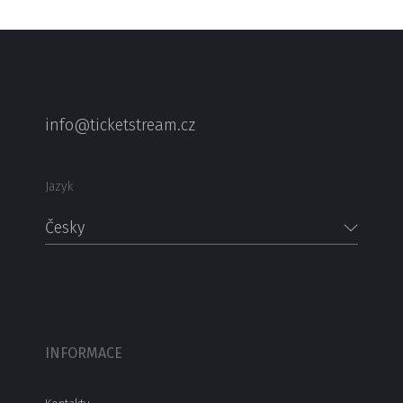
info@ticketstream.cz
Jazyk
Česky
INFORMACE