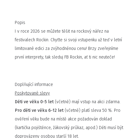
Popis
I v roce 2026 se můžete těšit na rockový nářez na
festivalech Rockin. Chyťte si svoji vstupenku už teď v letní
limitované edici za zvýhodněnou cenu! Brzy zveřejníme
první interprety, tak sleduj FB Rockin, ať ti nic neuteče!
Doplňující informace
Poskytované slevy
Děti ve věku 0-5 let
(včetně) mají vstup na akci zdarma.
Pro děti ve věku 6-12 let
(včetně) platí sleva 50 %. Pro
ověření věku bude na místě akce požadován doklad
(kartička pojištěnce, žákovský průkaz, apod.) Děti musí být
doprovázeny osobou starší 18 let.