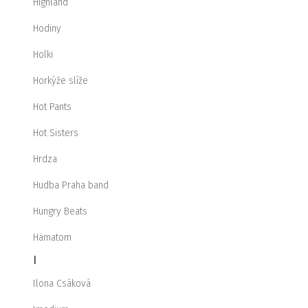
Highland
Hodiny
Holki
Horkýže slíže
Hot Pants
Hot Sisters
Hrdza
Hudba Praha band
Hungry Beats
Hämatom
I
Ilona Csáková