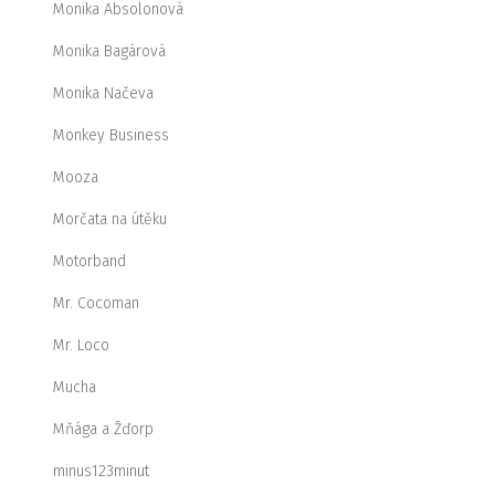
Monika Absolonová
Monika Bagárová
Monika Načeva
Monkey Business
Mooza
Morčata na útěku
Motorband
Mr. Cocoman
Mr. Loco
Mucha
Mňága a Žďorp
minus123minut