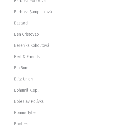
Barbora Poláková
Barbora Šampalíková
Bastard
Ben Cristovao
Berenika Kohoutová
Bert & Friends
BibiBum
Blitz Union
Bohumil Klepl
Boleslav Polívka
Bonnie Tyler
Booters