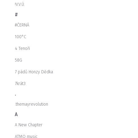
!V.V.Ú.
#
#ČERNÁ
100°C
4 Tenoři
58G
7 pádů Honzy Dědka
7krát3
.
.themayrevolution
A
A New Chapter
ATMO music