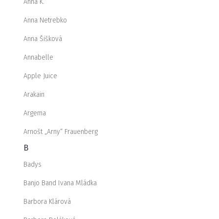
Anna K.
Anna Netrebko
Anna Šišková
Annabelle
Apple Juice
Arakain
Argema
Arnošt „Arny“ Frauenberg
B
Badys
Banjo Band Ivana Mládka
Barbora Klárová