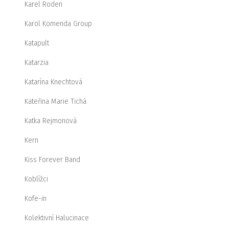
Karel Roden
Karol Komenda Group
Katapult
Katarzia
Katarína Knechtová
Kateřina Marie Tichá
Katka Rejmonová
Kern
Kiss Forever Band
Koblížci
Kofe-in
Kolektivní Halucinace