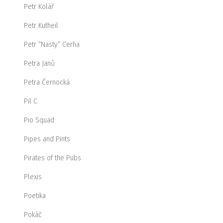
Petr Kolář
Petr Kutheil
Petr “Nasty” Cerha
Petra Janů
Petra Černocká
Pil C
Pio Squad
Pipes and Pints
Pirates of the Pubs
Plexis
Poetika
Pokáč