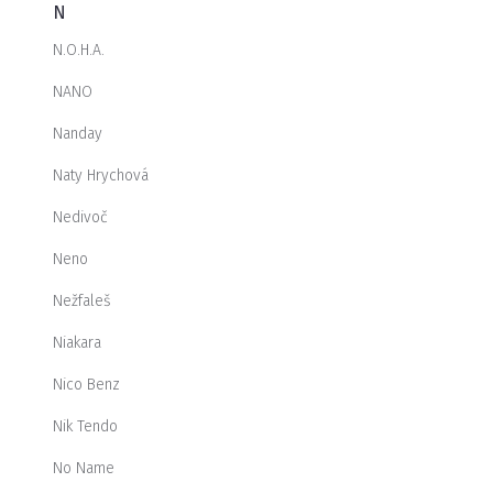
N
N.O.H.A.
NANO
Nanday
Naty Hrychová
Nedivoč
Neno
Nežfaleš
Niakara
Nico Benz
Nik Tendo
No Name