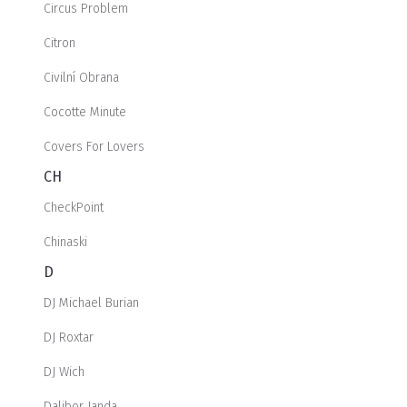
Circus Problem
Citron
Civilní Obrana
Cocotte Minute
Covers For Lovers
CH
CheckPoint
Chinaski
D
DJ Michael Burian
DJ Roxtar
DJ Wich
Dalibor Janda