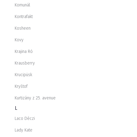
Komunál
Kontrafakt
Kosheen
Kovy
Krajina Ró
Krausberry
Krucipüsk
Kryštof
Kurtizány z 25. avenue
L
Laco Déczi
Lady Kate