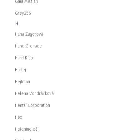
Gaia Mesiah
Grey256
H
Hana Zagorová
Hand Grenade
Hard Rico
Harlej
Hejtman
Helena Vondráčková
Hentai Corporation
Hex
Heľenine oči