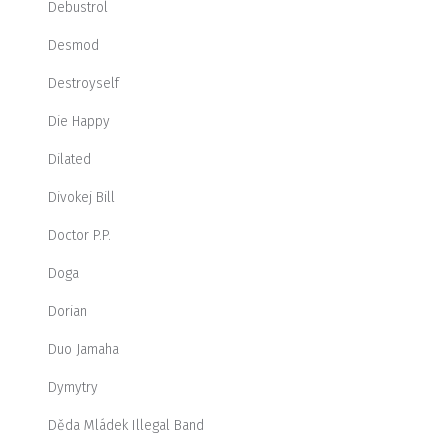
Debustrol
Desmod
Destroyself
Die Happy
Dilated
Divokej Bill
Doctor P.P.
Doga
Dorian
Duo Jamaha
Dymytry
Děda Mládek Illegal Band