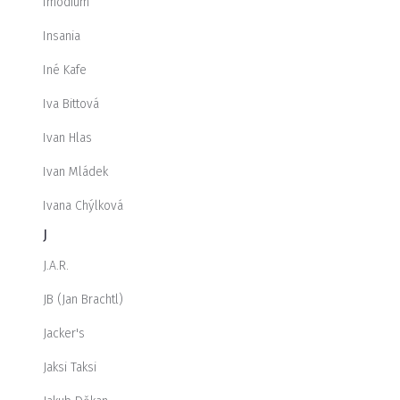
Imodium
Insania
Iné Kafe
Iva Bittová
Ivan Hlas
Ivan Mládek
Ivana Chýlková
J
J.A.R.
JB (Jan Brachtl)
Jacker's
Jaksi Taksi