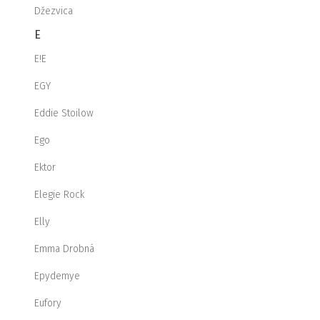
Džezvica
E
E!E
EGY
Eddie Stoilow
Ego
Ektor
Elegie Rock
Elly
Emma Drobná
Epydemye
Eufory