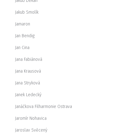
Jakub Děkan
Jakub Smolík
Jamaron
Jan Bendig
Jan Cina
Jana Fabiánová
Jana Krausová
Jana Stryková
Janek Ledecký
Janáčkova Filharmonie Ostrava
Jaromír Nohavica
Jaroslav Svěcený