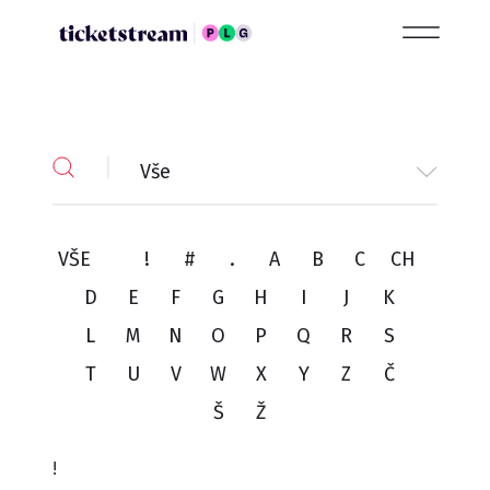
Vše
VŠE
!
#
.
A
B
C
CH
D
E
F
G
H
I
J
K
L
M
N
O
P
Q
R
S
T
U
V
W
X
Y
Z
Č
Š
Ž
!